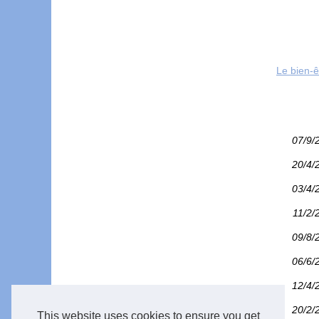
Le bien-ê
07/9/
20/4/
03/4/
11/2/
09/8/
06/6/
12/4/
20/2/
This website uses cookies to ensure you get