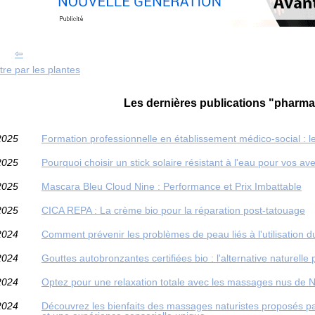
tre par les plantes
Les dernières publications "pharma
2025
Formation professionnelle en établissement médico-social : 
2025
Pourquoi choisir un stick solaire résistant à l'eau pour vos av
2025
Mascara Bleu Cloud Nine : Performance et Prix Imbattable
2025
CICA REPA : La crème bio pour la réparation post-tatouage
2024
Comment prévenir les problèmes de peau liés à l'utilisation d
2024
Gouttes autobronzantes certifiées bio : l'alternative naturel
2024
Optez pour une relaxation totale avec les massages nus de N
2024
Découvrez les bienfaits des massages naturistes proposés pa