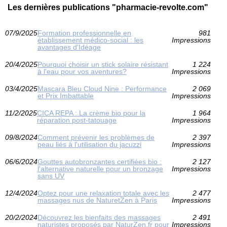
Les dernières publications "pharmacie-revolte.com"
07/9/2025
Formation professionnelle en
981
établissement médico-social : les
Impressions
avantages d'Idéage
20/4/2025
Pourquoi choisir un stick solaire résistant
1 224
à l'eau pour vos aventures?
Impressions
03/4/2025
Mascara Bleu Cloud Nine : Performance
2 069
et Prix Imbattable
Impressions
11/2/2025
CICA REPA : La crème bio pour la
1 964
réparation post-tatouage
Impressions
09/8/2024
Comment prévenir les problèmes de
2 397
peau liés à l'utilisation du jacuzzi
Impressions
06/6/2024
Gouttes autobronzantes certifiées bio :
2 127
l'alternative naturelle pour un bronzage
Impressions
sans UV
12/4/2024
Optez pour une relaxation totale avec les
2 477
massages nus de NaturetZen à Paris
Impressions
20/2/2024
Découvrez les bienfaits des massages
2 491
naturistes proposés par NaturZen.fr pour
Impressions