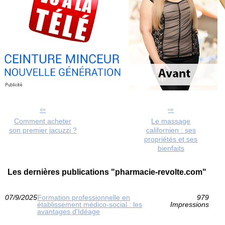
Comment acheter
Le massage
son premier jacuzzi ?
californien : ses
propriétés et ses
bienfaits
Les dernières publications "pharmacie-revolte.com"
07/9/2025
Formation professionnelle en
979
établissement médico-social : les
Impressions
avantages d'Idéage