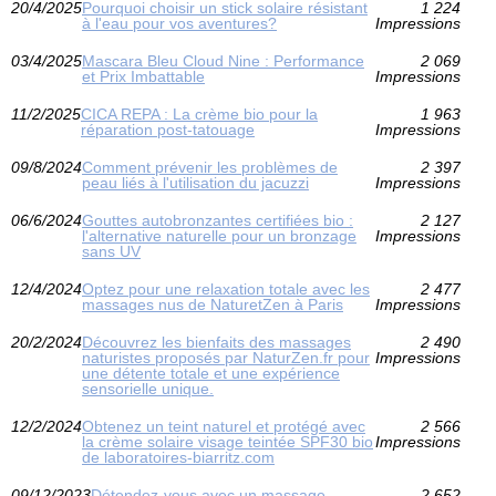
20/4/2025
Pourquoi choisir un stick solaire résistant
1 224
à l'eau pour vos aventures?
Impressions
03/4/2025
Mascara Bleu Cloud Nine : Performance
2 069
et Prix Imbattable
Impressions
11/2/2025
CICA REPA : La crème bio pour la
1 963
réparation post-tatouage
Impressions
09/8/2024
Comment prévenir les problèmes de
2 397
peau liés à l'utilisation du jacuzzi
Impressions
06/6/2024
Gouttes autobronzantes certifiées bio :
2 127
l'alternative naturelle pour un bronzage
Impressions
sans UV
12/4/2024
Optez pour une relaxation totale avec les
2 477
massages nus de NaturetZen à Paris
Impressions
20/2/2024
Découvrez les bienfaits des massages
2 490
naturistes proposés par NaturZen.fr pour
Impressions
une détente totale et une expérience
sensorielle unique.
12/2/2024
Obtenez un teint naturel et protégé avec
2 566
la crème solaire visage teintée SPF30 bio
Impressions
de laboratoires-biarritz.com
09/12/2023
Détendez-vous avec un massage
2 652