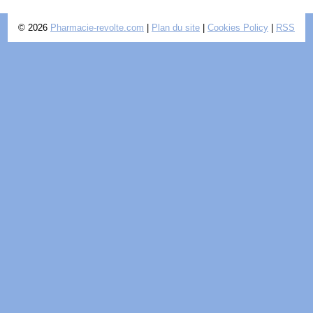
© 2026
Pharmacie-revolte.com
|
Plan du site
|
Cookies Policy
|
RSS